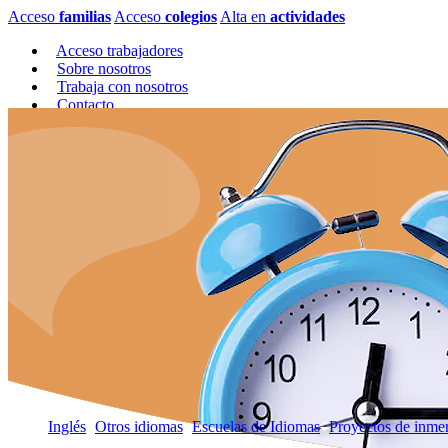
Acceso
familias
Acceso
colegios
Alta en
actividades
Acceso trabajadores
Sobre nosotros
Trabaja con nosotros
Contacto
Inglés
Otros idiomas
Escuelas de Idiomas
Proyectos de inme