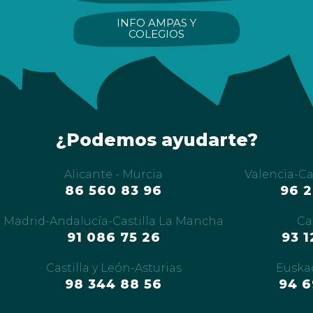
INFO AMPAS Y
COLEGIOS
¿Podemos ayudarte?
Alicante - Murcia
Valencia-Ca
86 560 83 96
96 2
Madrid-Andalucía-Castilla La Mancha
Ca
91 086 75 26
93 1
Castilla y León-Asturias
Euskad
98 344 88 56
9
4 6